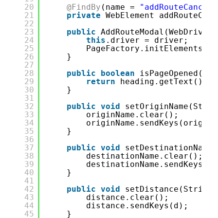
20
@FindBy
(name = 
"addRouteCancelB
21
private
WebElement addRouteCanc
22
23
public
AddRouteModal(WebDriver 
24
this
.driver = driver;
25
PageFactory.initElements(dr
26
}
27
28
public
boolean
isPageOpened(Str
29
return
heading.getText().co
30
}
31
32
public
void
setOriginName(Strin
33
originName.clear();
34
originName.sendKeys(origin)
35
}
36
37
public
void
setDestinationName(
38
destinationName.clear();
39
destinationName.sendKeys(de
40
}
41
42
public
void
setDistance(String 
43
distance.clear();
44
distance.sendKeys(d);
45
}