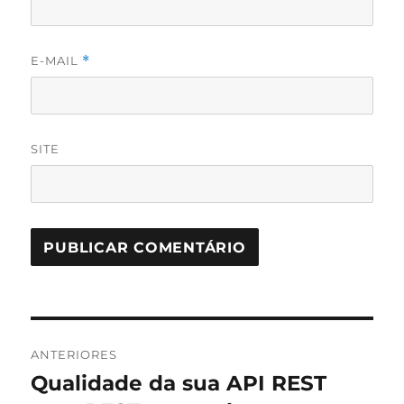
E-MAIL
*
SITE
Navegação
ANTERIORES
de
Qualidade da sua API REST
Post