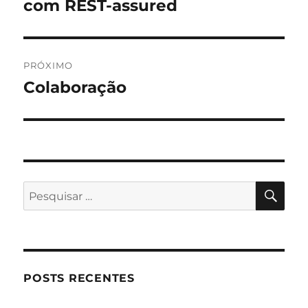
anterior:
com REST-assured
Post
PRÓXIMO
Colaboração
Próximo
post:
PES
Pesquisar
por:
POSTS RECENTES