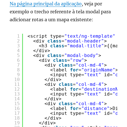
Na página principal da aplicação
, veja por
exemplo o trecho referente à tela modal para
adicionar rotas a um mapa existente:
1
<script type=
"text/ng-template"
id=
2
<div 
class
=
"modal-header"
>
3
<h3 
class
=
"modal-title"
>{{map.n
4
</div>
5
<div 
class
=
"modal-body"
>
6
<div 
class
=
"row"
>
7
<div 
class
=
"col-md-4"
>
8
<label 
for
=
"originName"
>Ori
9
<input type=
"text"
id=
"orig
10
</div>
11
<div 
class
=
"col-md-4"
>
12
<label 
for
=
"destinationName
13
<input type=
"text"
id=
"dest
14
</div>
15
<div 
class
=
"col-md-4"
>
16
<label 
for
=
"distance"
>Dista
17
<input type=
"text"
id=
"dist
18
</div>
19
</div>