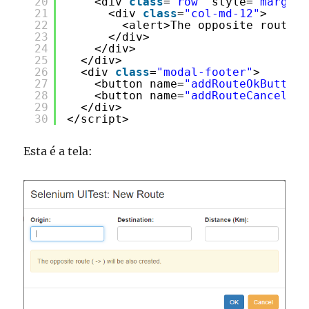
20
<div 
class
=
"row"
style=
"margin-
21
<div 
class
=
"col-md-12"
>
22
<alert>The opposite route (
23
</div>
24
</div>
25
</div>
26
<div 
class
=
"modal-footer"
>
27
<button name=
"addRouteOkButton"
28
<button name=
"addRouteCancelBut
29
</div>
30
</script>
Esta é a tela: