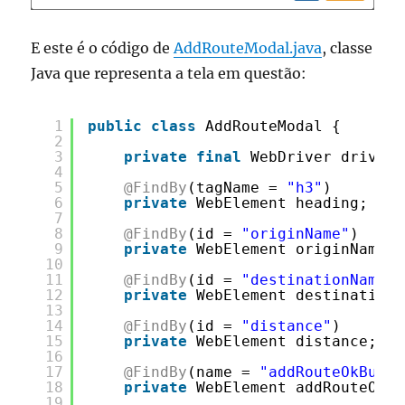
E este é o código de
AddRouteModal.java
, classe
Java que representa a tela em questão:
1
public
class
AddRouteModal {
2
3
private
final
WebDriver driver;
4
5
@FindBy
(tagName = 
"h3"
)
6
private
WebElement heading;
7
8
@FindBy
(id = 
"originName"
)
9
private
WebElement originName;
10
11
@FindBy
(id = 
"destinationName"
)
12
private
WebElement destinationN
13
14
@FindBy
(id = 
"distance"
)
15
private
WebElement distance;
16
17
@FindBy
(name = 
"addRouteOkButto
18
private
WebElement addRouteOkBu
19