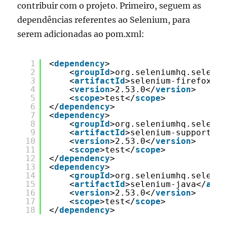
contribuir com o projeto. Primeiro, seguem as
dependências referentes ao Selenium, para
serem adicionadas ao pom.xml:
1
<
dependency
>
2
<
groupId
>org.seleniumhq.seleniu
3
<
artifactId
>selenium-firefox-dr
4
<
version
>2.53.0</
version
>
5
<
scope
>test</
scope
>
6
</
dependency
>
7
<
dependency
>
8
<
groupId
>org.seleniumhq.seleniu
9
<
artifactId
>selenium-support</
a
10
<
version
>2.53.0</
version
>
11
<
scope
>test</
scope
>
12
</
dependency
>
13
<
dependency
>
14
<
groupId
>org.seleniumhq.seleniu
15
<
artifactId
>selenium-java</
arti
16
<
version
>2.53.0</
version
>
17
<
scope
>test</
scope
>
18
</
dependency
>