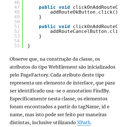
46
47
public
void
clickOnAddRouteOkBu
48
addRouteOkButton.click();
49
}
50
51
public
void
clickOnAddRouteCanc
52
addRouteCancelButton.click(
53
}
54
55
}
Observe que, na construção da classe, os
atributos do tipo WebElement são inicializados
pelo PageFactory. Cada atributo deste tipo
representa um elemento de interface, que para
ser identificado usa-se o annotation FindBy.
Especificamente nesta classe, os elementos
foram encontrados a partir do tagName, id e
name, mas isto pode ser feito por maneiras
distintas, inclusive utilizando
XPath
.