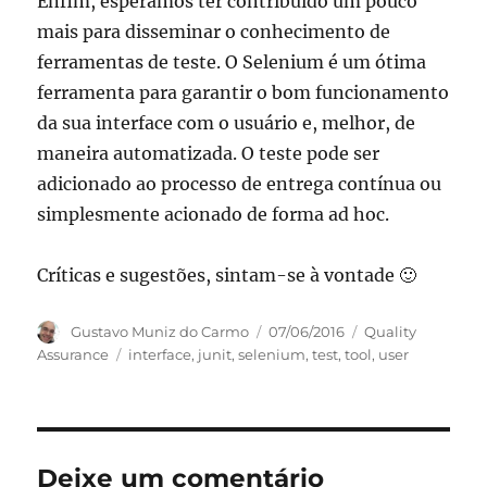
Enfim, esperamos ter contribuído um pouco
mais para disseminar o conhecimento de
ferramentas de teste. O Selenium é um ótima
ferramenta para garantir o bom funcionamento
da sua interface com o usuário e, melhor, de
maneira automatizada. O teste pode ser
adicionado ao processo de entrega contínua ou
simplesmente acionado de forma ad hoc.
Críticas e sugestões, sintam-se à vontade 🙂
Autor
Publicado
Categorias
Gustavo Muniz do Carmo
07/06/2016
Quality
em
Tags
Assurance
interface
,
junit
,
selenium
,
test
,
tool
,
user
Deixe um comentário