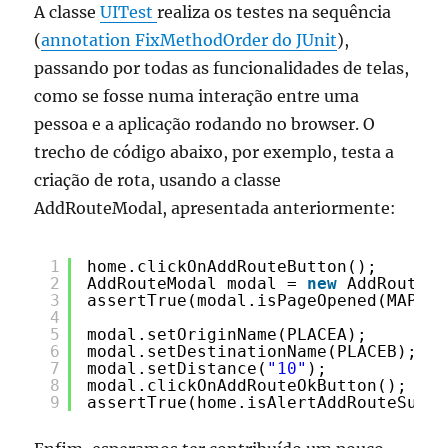
A classe
UITest
realiza os testes na sequência
(
annotation FixMethodOrder do JUnit
),
passando por todas as funcionalidades de telas,
como se fosse numa interação entre uma
pessoa e a aplicação rodando no browser. O
trecho de código abaixo, por exemplo, testa a
criação de rota, usando a classe
AddRouteModal, apresentada anteriormente:
1
home.clickOnAddRouteButton();
2
AddRouteModal modal = 
new
AddRouteMo
3
assertTrue(modal.isPageOpened(MAP));
4
5
modal.setOriginName(PLACEA);
6
modal.setDestinationName(PLACEB);
7
modal.setDistance(
"10"
);
8
modal.clickOnAddRouteOkButton();
9
assertTrue(home.isAlertAddRouteSucce