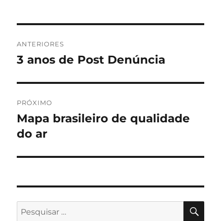
Navegação
ANTERIORES
de
3 anos de Post Denúncia
Post
anterior:
Post
PRÓXIMO
Mapa brasileiro de qualidade
Próximo
post:
do ar
PES
Pesquisar