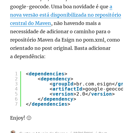
google-geocode. Uma boa novidade é que
a
nova versão está disponibilizada no repositório
central do Maven
, não havendo mais a
necessidade de adicionar o caminho para o
repositório Maven da Esign no pom.xml, como
orientado no post original. Basta adicionar
a dependência:
1
<
dependencies
>
2
<
dependency
>
3
<
groupId
>br.com.esign</
group
4
<
artifactId
>google-geocode</
5
<
version
>2.0</
version
>
6
</
dependency
>
7
</
dependencies
>
Enjoy! 🙂