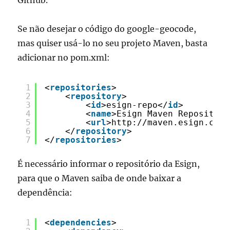
Github.
Se não desejar o código do google-geocode,
mas quiser usá-lo no seu projeto Maven, basta
adicionar no pom.xml:
1
<
repositories
>
2
<
repository
>
3
<
id
>esign-repo</
id
>
4
<
name
>Esign Maven Repository
5
<
url
>
http://maven.esign.com.
6
</
repository
>
7
</
repositories
>
É necessário informar o repositório da Esign,
para que o Maven saiba de onde baixar a
dependência:
1
<
dependencies
>