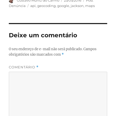
Autor
Publicado
Categorias
Gustavo Muniz do Carmo
23/05/2016
Post
em
Tags
Denúncia
api
,
geocoding
,
google
,
jackson
,
maps
Deixe um comentário
O seu endereço de e-mail não será publicado.
Campos
obrigatórios são marcados com
*
COMENTÁRIO
*