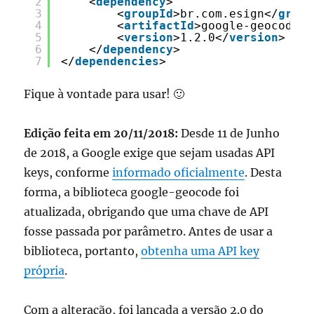
2
<
dependency
>
3
<
groupId
>br.com.esign</
group
4
<
artifactId
>google-geocode</
5
<
version
>1.2.0</
version
>
6
</
dependency
>
7
</
dependencies
>
Fique à vontade para usar! 🙂
Edição feita em 20/11/2018:
Desde 11 de Junho
de 2018, a Google exige que sejam usadas API
keys, conforme
informado oficialmente
. Desta
forma, a biblioteca google-geocode foi
atualizada, obrigando que uma chave de API
fosse passada por parâmetro. Antes de usar a
biblioteca, portanto,
obtenha uma API key
própria
.
Com a alteração, foi lançada a versão 2.0 do