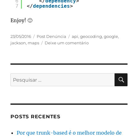
6
</
dependency
>
7
</
dependencies
>
Enjoy! 🙂
Publicado
Categorias
Tags
23/05/2016
Post Denúncia
api
,
geocoding
,
google
,
em
em
jackson
,
maps
Deixe um comentário
Google
Maps
Geocoding
API
PES
Pesquisar
por:
POSTS RECENTES
Por que trunk-based é o melhor modelo de