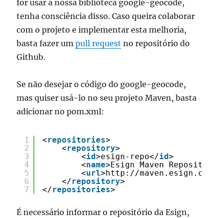
for usar a nossa biblioteca google-geocode,
tenha consciência disso. Caso queira colaborar
com o projeto e implementar esta melhoria,
basta fazer um
pull request
no repositório do
Github.
Se não desejar o código do google-geocode,
mas quiser usá-lo no seu projeto Maven, basta
adicionar no pom.xml:
1
<
repositories
>
2
<
repository
>
3
<
id
>esign-repo</
id
>
4
<
name
>Esign Maven Repository
5
<
url
>
http://maven.esign.com.
6
</
repository
>
7
</
repositories
>
É necessário informar o repositório da Esign,