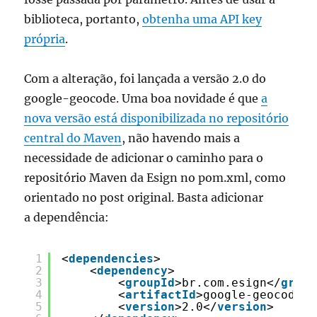
biblioteca, portanto,
obtenha uma API key
própria
.
Com a alteração, foi lançada a versão 2.0 do
google-geocode. Uma boa novidade é que
a
nova versão está disponibilizada no repositório
central do Maven
, não havendo mais a
necessidade de adicionar o caminho para o
repositório Maven da Esign no pom.xml, como
orientado no post original. Basta adicionar
a dependência:
1
<
dependencies
>
2
<
dependency
>
3
<
groupId
>br.com.esign</
group
4
<
artifactId
>google-geocode</
5
<
version
>2.0</
version
>