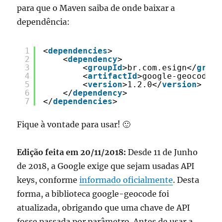
para que o Maven saiba de onde baixar a
dependência:
1
<
dependencies
>
2
<
dependency
>
3
<
groupId
>br.com.esign</
group
4
<
artifactId
>google-geocode</
5
<
version
>1.2.0</
version
>
6
</
dependency
>
7
</
dependencies
>
Fique à vontade para usar! 🙂
Edição feita em 20/11/2018:
Desde 11 de Junho
de 2018, a Google exige que sejam usadas API
keys, conforme
informado oficialmente
. Desta
forma, a biblioteca google-geocode foi
atualizada, obrigando que uma chave de API
fosse passada por parâmetro. Antes de usar a