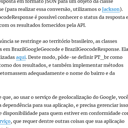
esposta em formato JSON para um objeto da classe
 (para realizar essa conversão, utilizamos o
Jackson
).
codeResponse é possível conhecer o status da resposta 
a com os resultados fornecidos pela API.
ncia se restringe ao território brasileiro, as classes
s em BrazilGoogleGeocode e BrazilGeocodeResponse. El
lizadas
aqui
. Deste modo, pôde-se definir PT_br como
etorno dos resultados, e também implementar métodos
 retornassem adequadamente o nome do bairro e da
ue, ao usar o serviço de geolocalização do Google, voc
 dependência para sua aplicação, e precisa gerenciar isso
e disponibilidade para quem estiver em conformidade c
rviço
, que requer dentre outras coisas que sua aplicação