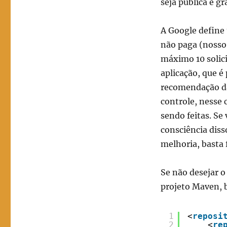
seja pública e gr
A Google define 
não paga (nosso 
máximo 10 solici
aplicação, que é
recomendação da
controle, nesse c
sendo feitas. Se
consciência diss
melhoria, basta
Se não desejar 
projeto Maven, 
1
<
reposi
2
<
re