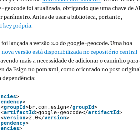
le-geocode foi atualizada, obrigando que uma chave de A
r parâmetro. Antes de usar a biblioteca, portanto,
 key própria
.
 foi lançada a versão 2.0 do google-geocode. Uma boa
 nova versão está disponibilizada no repositório central
havendo mais a necessidade de adicionar o caminho para 
en da Esign no pom.xml, como orientado no post original
 a dependência:
encies
>
pendency
>
<
groupId
>br.com.esign</
groupId
>
<
artifactId
>google-geocode</
artifactId
>
<
version
>2.0</
version
>
ependency
>
dencies
>