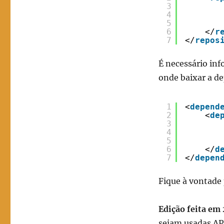
3
4
5
6
</
r
7
</
repos
É necessário inf
onde baixar a d
1
<
depend
2
<
de
3
4
5
6
</
d
7
</
depen
Fique à vontade 
Edição feita em 
sejam usadas AP