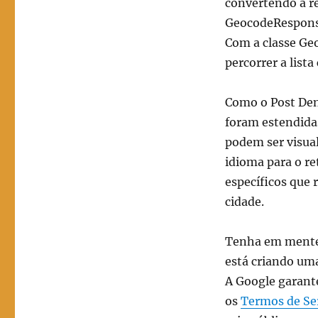
convertendo a r
GeocodeResponse
Com a classe Geo
percorrer a list
Como o Post Denú
foram estendida
podem ser visua
idioma para o r
específicos que
cidade.
Tenha em mente q
está criando uma
A Google garant
os
Termos de Se