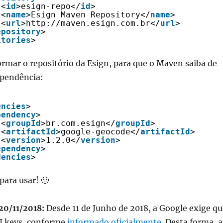
<
id
>esign-repo</
id
>
<
name
>Esign Maven Repository</
name
>         
<
url
>
http://maven.esign.com.br
</
url
>
epository
>
itories
>
ormar o repositório da Esign, para que o Maven saiba de
ependência:
encies
>
pendency
>
<
groupId
>br.com.esign</
groupId
>
<
artifactId
>google-geocode</
artifactId
>
<
version
>1.2.0</
version
>
ependency
>
dencies
>
para usar! 🙂
20/11/2018:
Desde 11 de Junho de 2018, a Google exige qu
I keys, conforme
informado oficialmente
. Desta forma, a