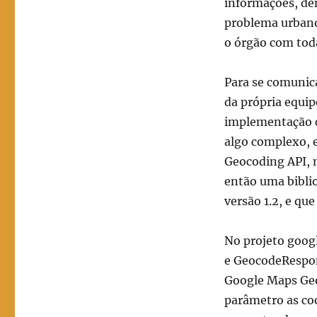
informações, den
problema urbano 
o órgão com tod
Para se comunica
da própria equi
implementação c
algo complexo, 
Geocoding API, 
então uma bibli
versão 1.2, e q
No projeto goog
e GeocodeRespon
Google Maps Geo
parâmetro as co