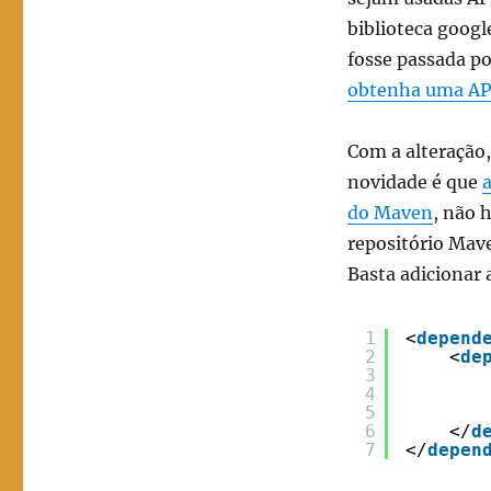
biblioteca goog
fosse passada po
obtenha uma API
Com a alteração,
novidade é que
a
do Maven
, não 
repositório Mav
Basta adicionar
1
<
depend
2
<
de
3
4
5
6
</
d
7
</
depen