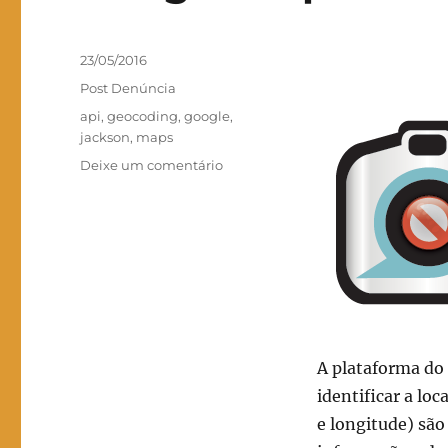
Publicado
23/05/2016
em
Categorias
Post Denúncia
Tags
api
,
geocoding
,
google
,
jackson
,
maps
em
Deixe um comentário
Google
Maps
Geocoding
API
A plataforma do
identificar a lo
e longitude) são