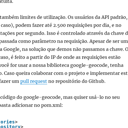
atuita.
também limites de utilização. Os usuários da API padrão,
caso), podem fazer até 2.500 requisições por dia, e no
tações por segundo. Isso é controlado através da chave 
 passada como parâmetro na requisição. Apesar de ser u
 Google, na solução que demos não passamos a chave. 
aso, é feito a partir do IP de onde as requisições estão
 você for usar a nossa biblioteca google-geocode, tenha
o. Caso queira colaborar com o projeto e implementar est
 fazer um
pull request
no repositório do Github.
o código do google-geocode, mas quiser usá-lo no seu
basta adicionar no pom.xml:
tories
>
pository
>