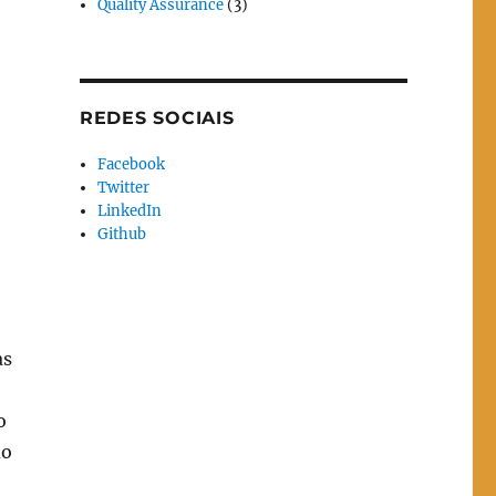
Quality Assurance
(3)
REDES SOCIAIS
Facebook
Twitter
LinkedIn
Github
as
o
do