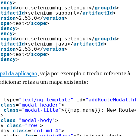
dency
>
roupId
>org.seleniumhq.selenium</
groupId
>
rtifactId
>selenium-support</
artifactId
>
ersion
>2.53.0</
version
>
cope
>test</
scope
>
ndency
>
dency
>
roupId
>org.seleniumhq.selenium</
groupId
>
rtifactId
>selenium-java</
artifactId
>
ersion
>2.53.0</
version
>
cope
>test</
scope
>
ndency
>
pal da aplicação
, veja por exemplo o trecho referente à
adicionar rotas a um mapa existente:
t type=
"text/ng-template"
id=
"addRouteModal.h
 
class
=
"modal-header"
>
3 
class
=
"modal-title"
>{{map.name}}: New Route
v>
 
class
=
"modal-body"
>
iv 
class
=
"row"
>
<div 
class
=
"col-md-4"
>
<label 
for
=
"originName"
>Origin:</label>