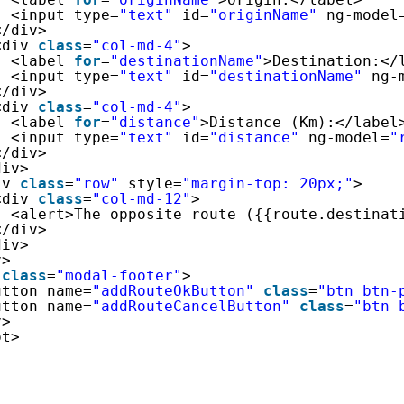
<input type=
"text"
id=
"originName"
ng-model
</div>
<div 
class
=
"col-md-4"
>
<label 
for
=
"destinationName"
>Destination:</
<input type=
"text"
id=
"destinationName"
ng-
</div>
<div 
class
=
"col-md-4"
>
<label 
for
=
"distance"
>Distance (Km):</label
<input type=
"text"
id=
"distance"
ng-model=
"
</div>
div>
iv 
class
=
"row"
style=
"margin-top: 20px;"
>
<div 
class
=
"col-md-12"
>
<alert>The opposite route ({{route.destinat
</div>
div>
v>
 
class
=
"modal-footer"
>
utton name=
"addRouteOkButton"
class
=
"btn btn-
utton name=
"addRouteCancelButton"
class
=
"btn 
v>
pt>