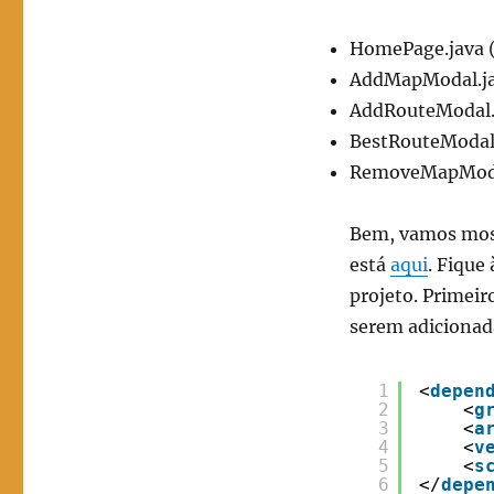
HomePage.java (t
AddMapModal.jav
AddRouteModal.j
BestRouteModal.
RemoveMapModal.
Bem, vamos most
está
aqui
. Fique
projeto. Primeir
serem adicionad
1
<
depen
2
<
g
3
<
a
4
<
v
5
<
s
6
</
depe