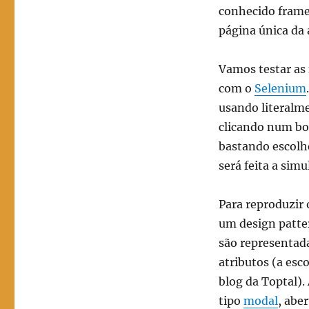
conhecido frame
página única da 
Vamos testar as
com o
Selenium
usando literalme
clicando num bo
bastando escolhe
será feita a sim
Para reproduzir
um design patte
são representada
atributos (a esc
blog da Toptal).
tipo
modal
, aber