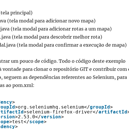
ela principal)
a (tela modal para adicionar novo mapa)
ava (tela modal para adicionar rotas a um mapa)
java (tela modal para descobrir melhor rota)
java (tela modal para confirmar a execução de mapa)
rar um pouco de código. Todo o código deste exemplo
 à vontade para clonar o repositório GIT e contribuir com 
o, seguem as dependências referentes ao Selenium, para
as ao pom.xml:
dency
>
roupId
>org.seleniumhq.selenium</
groupId
>
rtifactId
>selenium-firefox-driver</
artifactId
ersion
>2.53.0</
version
>
cope
>test</
scope
>
ndency
>