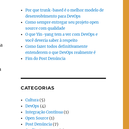
Por que trunk-based é o melhor modelo de
desenvolvimento para DevOps
Como sempre entregar seu projeto open
source com qualidade
O que Yin-yang tem a ver com DevOps e
você deveria saber à respeito
ra
Como fazer todos definitivamente
entenderem o que DevOps realmente é
Fim do Post Denúncia
a
o
CATEGORIAS
Cultura
(5)
DevOps
(4)
Integração Contínua
(1)
Open Source
(1)
Post Denúncia
(7)