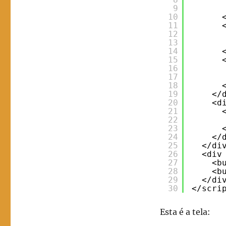
9
10
11
12
13
14
15
16
17
18
19
</
20
<d
21
22
23
24
</
25
</di
26
<div
27
<b
28
<b
29
</di
30
</scri
Esta é a tela: