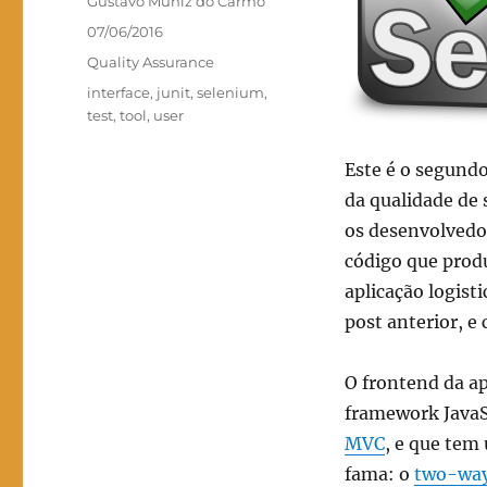
Autor
Gustavo Muniz do Carmo
Publicado
07/06/2016
em
Categorias
Quality Assurance
Tags
interface
,
junit
,
selenium
,
test
,
tool
,
user
Este é o segundo
da qualidade de
os desenvolvedor
código que produ
aplicação logis
post anterior, e
O frontend da ap
framework JavaS
MVC
, e que tem
fama: o
two-way