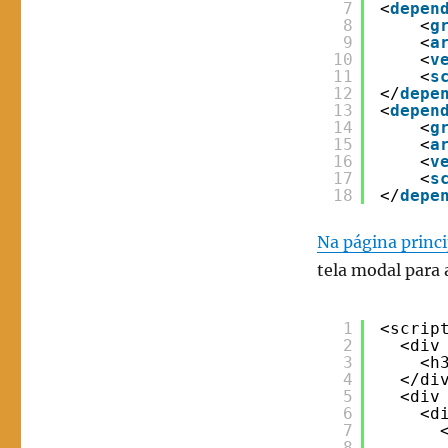
7
<
depen
8
<
g
9
<
a
10
<
v
11
<
s
12
</
depe
13
<
depen
14
<
g
15
<
a
16
<
v
17
<
s
18
</
depe
Na página princi
tela modal para 
1
<scrip
2
<div
3
<h
4
</di
5
<div
6
<d
7
8