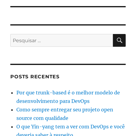
PES
Pesquisar
por:
POSTS RECENTES
Por que trunk-based é o melhor modelo de
desenvolvimento para DevOps
Como sempre entregar seu projeto open
source com qualidade
O que Yin-yang tem a ver com DevOps e você
deveria saber à respeito