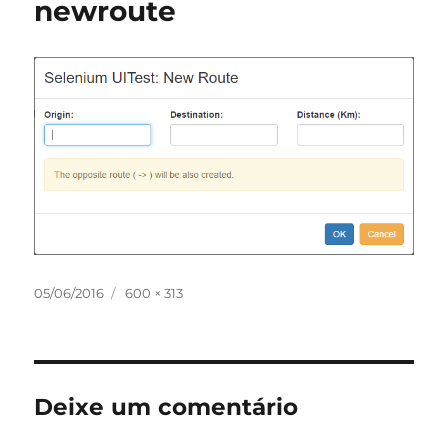
newroute
Publicado
Tamanho
05/06/2016
600 × 313
em
completo
Deixe um comentário