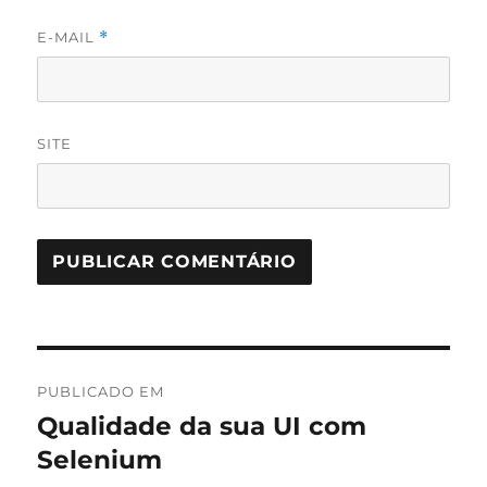
E-MAIL
*
SITE
Navegação
PUBLICADO EM
de
Qualidade da sua UI com
Selenium
Post