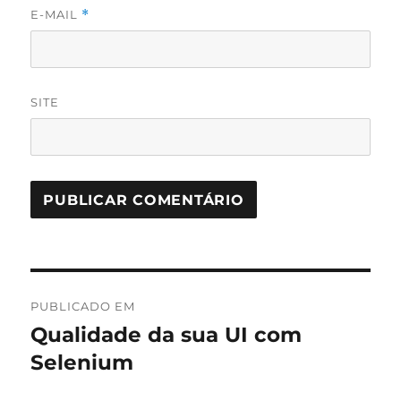
E-MAIL
*
SITE
Navegação
PUBLICADO EM
de
Qualidade da sua UI com
Selenium
Post