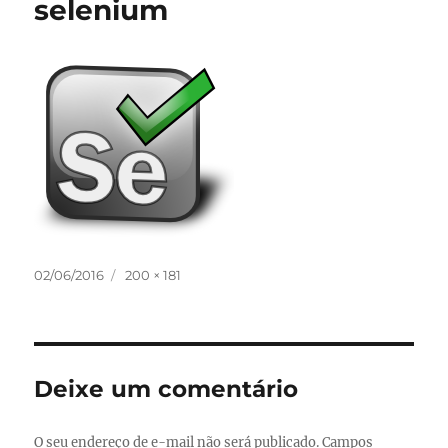
selenium
Publicado
Tamanho
02/06/2016
200 × 181
em
completo
Deixe um comentário
O seu endereço de e-mail não será publicado.
Campos