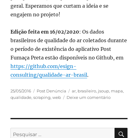
geral. Esperamos que curtam a ideia e se
engajem no projeto!
Edição feita em 16/02/2020
: Os dados
brasileiros de qualidade do ar coletados durante
o período de existência do aplicativo Post
Fumaça Preta estão disponíveis no Github, em
https://github.com/esign-
consulting/qualidade-ar-brasil
.
Publicado
Categorias
Tags
25/05/2016
Post Denúncia
ar
,
brasileiro
,
jsoup
,
mapa
,
em
em
qualidade
,
scraping
,
web
Deixe um comentário
Mapa
brasileiro
de
qualidade
do
PES
Pesquisar
ar